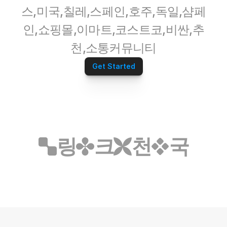
스,미국,칠레,스페인,호주,독일,샴페
인,쇼핑몰,이마트,코스트코,비싼,추
천,소통커뮤니티
Get Started
링
크
천
국