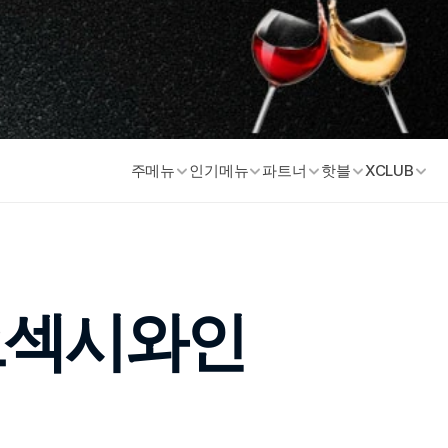
주메뉴
인기메뉴
파트너
핫블
XCLUB
 오섹시와인