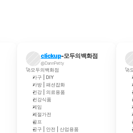
서 판매되는 상품을 직접 구매하기 어려운 경우, 대행업체
clickup
-모두의백화점
@DannPetty
🚀모두의백화점

가구 | DIY
가방 | 패션잡화
건강 | 의료용품
건강식품
게임
계절가전
골프
공구 | 안전 | 산업용품