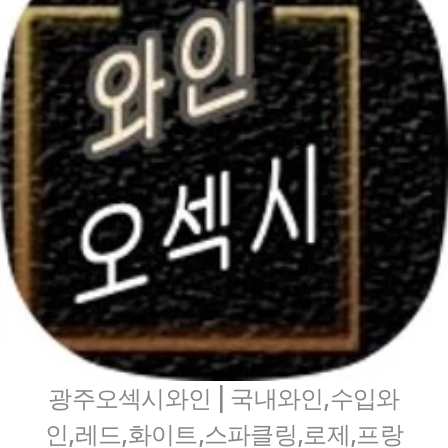
광주오섹시와인 | 국내와인,수입와
인,레드,화이트,스파클링,로제,프랑