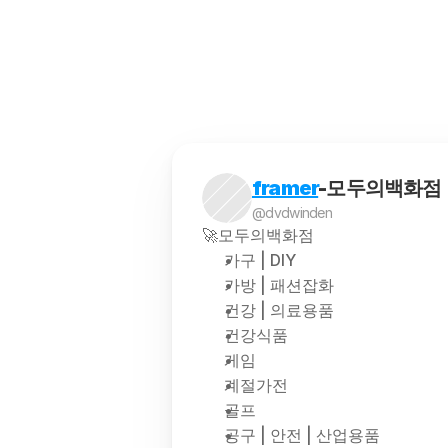
해외구매대행은 소비자가 해외에
framer
-모두의백화점
@dvdwinden
🚀모두의백화점
가구 | DIY
가방 | 패션잡화
건강 | 의료용품
건강식품
게임
계절가전
골프
공구 | 안전 | 산업용품