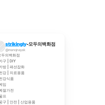
를 통해 해당 상품을 구매하고 배송받는 서비스를 말합니다.
strikingly
-모두의백화점
@manojnayak
모두의백화점
가구 | DIY
가방 | 패션잡화
건강 | 의료용품
건강식품
게임
계절가전
골프
공구 | 안전 | 산업용품