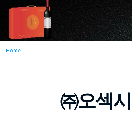
Home
㈜오섹시코